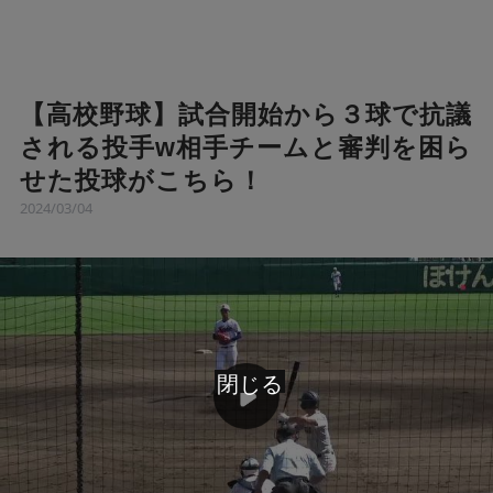
【高校野球】試合開始から３球で抗議
される投手w相手チームと審判を困ら
せた投球がこちら！
2024/03/04
閉じる