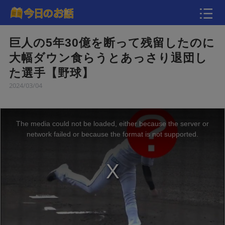
動画
巨人の5年30億を断って残留したのに
大幅ダウン食らうとあっさり退団し
た選手【野球】
2024/03/04
The media could not be loaded, either because the server or
network failed or because the format is not supported.