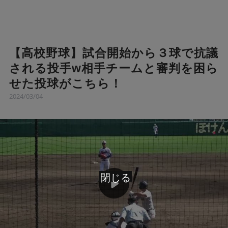
【高校野球】試合開始から３球で抗議
される投手w相手チームと審判を困ら
せた投球がこちら！
2024/03/04
閉じる