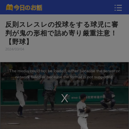
動画
反則スレスレの投球をする球児に審
判が鬼の形相で詰め寄り厳重注意！
【野球】
2024/03/04
The media could not be loaded, either because the server or
network failed or because the format is not supported.