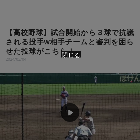
【高校野球】試合開始から３球で抗議
される投手w相手チームと審判を困ら
せた投球がこちら！
閉じる
2024/03/04