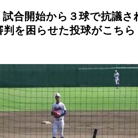
】試合開始から３球で抗議さ
審判を困らせた投球がこちら