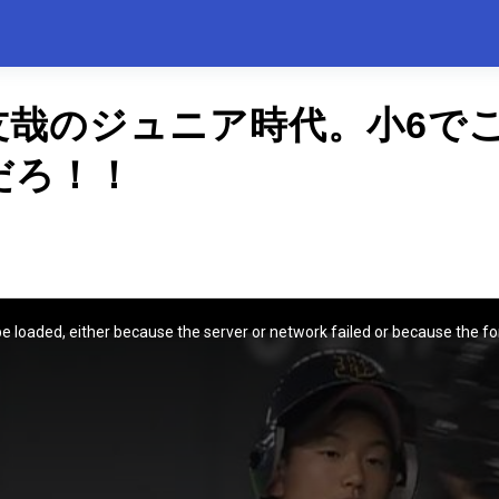
友哉のジュニア時代。小6で
だろ！！
e loaded, either because the server or network failed or because the fo