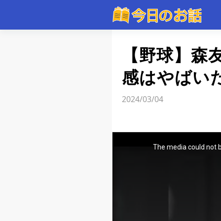
動画
【野球】森
感はやばい
2024/03/04
The media could not b