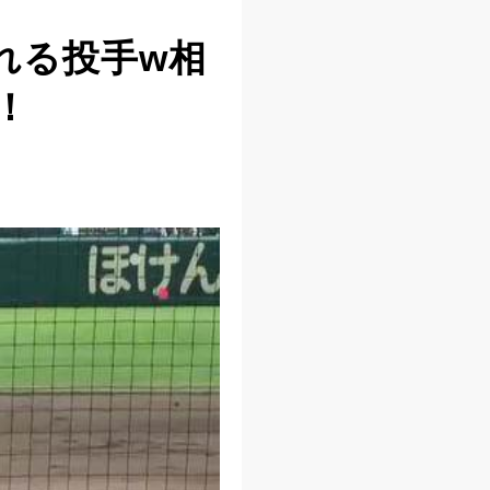
れる投手w相
！