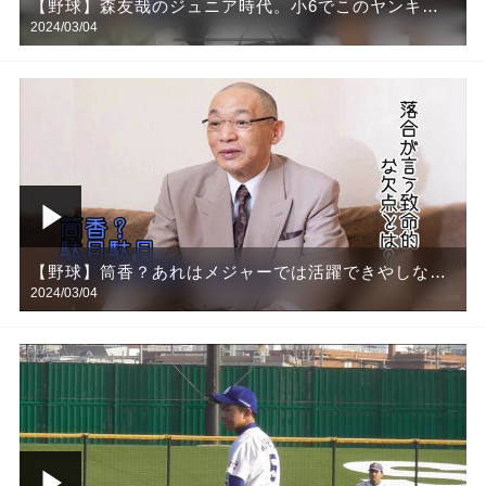
【野球】森友哉のジュニア時代。小6でこのヤンキー
2024/03/04
感はやばいだろ！！
【野球】筒香？あれはメジャーでは活躍できやしない
2024/03/04
よ、落合の言う致命的な欠点とは？？