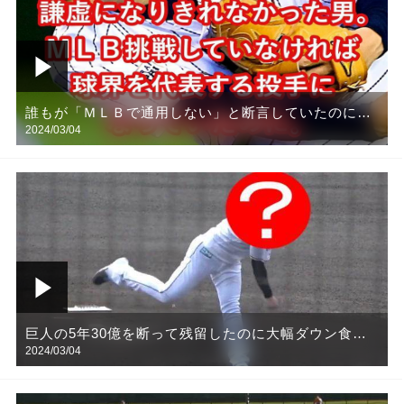
誰もが「ＭＬＢで通用しない」と断言していたのに強
2024/03/04
行挑戦し案の定１勝も出来ず帰国の男【野球】
巨人の5年30億を断って残留したのに大幅ダウン食ら
2024/03/04
うとあっさり退団した選手【野球】