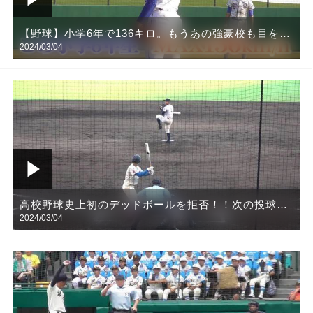
【野球】小学6年で136キロ。もうあの強豪校も目を付
2024/03/04
けている！！
高校野球史上初のデッドボールを拒否！！次の投球に
2024/03/04
感動の瞬間が待っていた【野球】