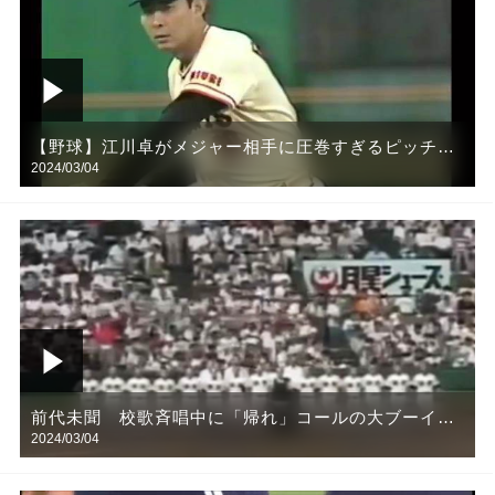
【野球】江川卓がメジャー相手に圧巻すぎるピッチン
2024/03/04
グ。メジャーベンチも苦笑いだ！！
前代未聞 校歌斉唱中に「帰れ」コールの大ブーイン
2024/03/04
グ【高校野球】