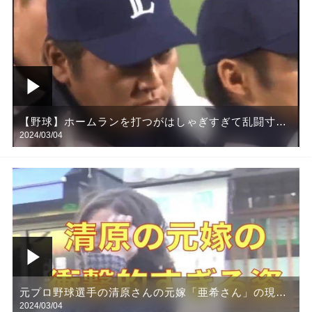
【野球】ホームランを打つがはしゃぎすぎて乱闘寸
2024/03/04
前、、、
元プロ野球選手の清原さんの元嫁「亜希さん」の現在
2024/03/04
の姿がこちら＃野球