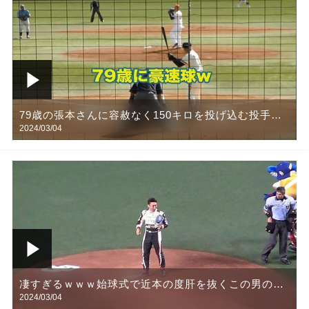
79歳の張本さんに容赦なく150キロを投げ込む投手ｗ
2024/03/04
しかし奇跡が起こる【野球】
凄すぎるｗｗｗ始球式で近本の度肝を抜くこの男のス
2024/03/04
トレート【野球】