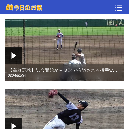
動画
【高校野球】試合開始から３球で抗議される投手w相
2024/03/04
手チームと審判を困らせた投球がこちら！