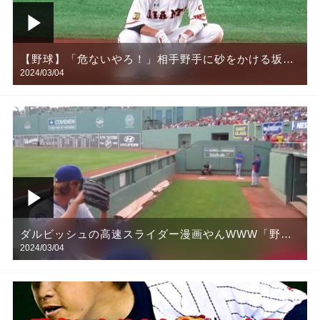
【野球】「危ないやろ！」相手野手に砂をかける坂本
2024/03/04
勇人が怖すぎたww
ダルビッシュの高速スライダー漫画やんWWW「野
2024/03/04
球」