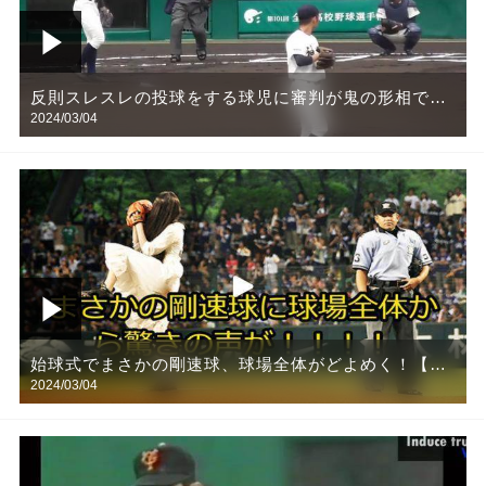
反則スレスレの投球をする球児に審判が鬼の形相で詰
2024/03/04
め寄り厳重注意！【野球】
始球式でまさかの剛速球、球場全体がどよめく！【野
2024/03/04
球】