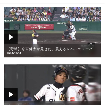
【野球】今宮健太が見せた、震えるレベルのスーパー
2024/03/04
プレー！！！びびるわｗｗｗ